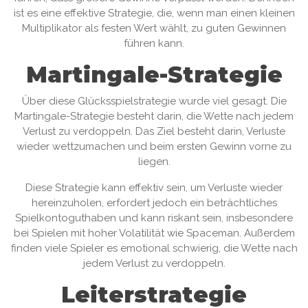
ist es eine effektive Strategie, die, wenn man einen kleinen
Multiplikator als festen Wert wählt, zu guten Gewinnen
führen kann.
Martingale-Strategie
Über diese Glücksspielstrategie wurde viel gesagt. Die
Martingale-Strategie besteht darin, die Wette nach jedem
Verlust zu verdoppeln. Das Ziel besteht darin, Verluste
wieder wettzumachen und beim ersten Gewinn vorne zu
liegen.
Diese Strategie kann effektiv sein, um Verluste wieder
hereinzuholen, erfordert jedoch ein beträchtliches
Spielkontoguthaben und kann riskant sein, insbesondere
bei Spielen mit hoher Volatilität wie Spaceman. Außerdem
finden viele Spieler es emotional schwierig, die Wette nach
jedem Verlust zu verdoppeln.
Leiterstrategie