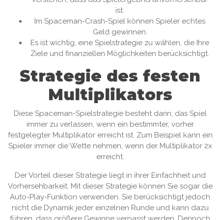
ist.
Im Spaceman-Crash-Spiel können Spieler echtes
Geld gewinnen.
Es ist wichtig, eine Spielstrategie zu wählen, die Ihre
Ziele und finanziellen Möglichkeiten berücksichtigt.
Strategie des festen
Multiplikators
Diese Spaceman-Spielstrategie besteht darin, das Spiel
immer zu verlassen, wenn ein bestimmter, vorher
festgelegter Multiplikator erreicht ist. Zum Beispiel kann ein
Spieler immer die Wette nehmen, wenn der Multiplikator 2x
erreicht.
Der Vorteil dieser Strategie liegt in ihrer Einfachheit und
Vorhersehbarkeit. Mit dieser Strategie können Sie sogar die
Auto-Play-Funktion verwenden. Sie berücksichtigt jedoch
nicht die Dynamik jeder einzelnen Runde und kann dazu
führen, dass größere Gewinne verpasst werden. Dennoch