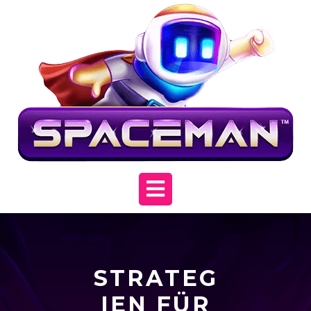
Skip
to
content
Open
Button
STRATEG
IEN FÜR