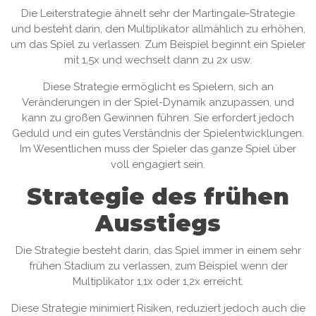
Die Leiterstrategie ähnelt sehr der Martingale-Strategie
und besteht darin, den Multiplikator allmählich zu erhöhen,
um das Spiel zu verlassen. Zum Beispiel beginnt ein Spieler
mit 1,5x und wechselt dann zu 2x usw.
Diese Strategie ermöglicht es Spielern, sich an
Veränderungen in der Spiel-Dynamik anzupassen, und
kann zu großen Gewinnen führen. Sie erfordert jedoch
Geduld und ein gutes Verständnis der Spielentwicklungen.
Im Wesentlichen muss der Spieler das ganze Spiel über
voll engagiert sein.
Strategie des frühen
Ausstiegs
Die Strategie besteht darin, das Spiel immer in einem sehr
frühen Stadium zu verlassen, zum Beispiel wenn der
Multiplikator 1,1x oder 1,2x erreicht.
Diese Strategie minimiert Risiken, reduziert jedoch auch die