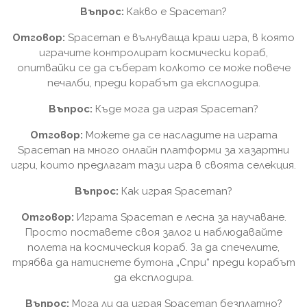
Въпрос:
Какво е Spaceman?
Отговор:
Spaceman е вълнуваща краш игра, в която
играчите контролират космически кораб,
опитвайки се да съберат колкото се може повече
печалби, преди корабът да експлодира.
Въпрос:
Къде мога да играя Spaceman?
Отговор:
Можете да се насладите на играта
Spaceman на много онлайн платформи за хазартни
игри, които предлагат тази игра в своята селекция.
Въпрос:
Как играя Spaceman?
Отговор:
Играта Spaceman е лесна за научаване.
Просто поставете своя залог и наблюдавайте
полета на космическия кораб. За да спечелите,
трябва да натиснете бутона „Спри“ преди корабът
да експлодира.
Въпрос:
Мога ли да играя Spaceman безплатно?