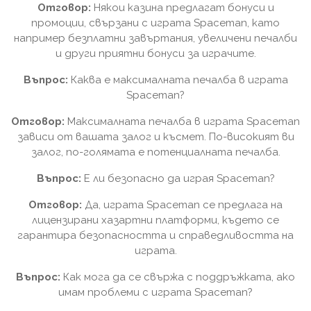
Отговор:
Някои казина предлагат бонуси и
промоции, свързани с играта Spaceman, като
например безплатни завъртания, увеличени печалби
и други приятни бонуси за играчите.
Въпрос:
Каква е максималната печалба в играта
Spaceman?
Отговор:
Максималната печалба в играта Spaceman
зависи от вашата залог и късмет. По-високият ви
залог, по-голямата е потенциалната печалба.
Въпрос:
Е ли безопасно да играя Spaceman?
Отговор:
Да, играта Spaceman се предлага на
лицензирани хазартни платформи, където се
гарантира безопасността и справедливостта на
играта.
Въпрос:
Как мога да се свържа с поддръжката, ако
имам проблеми с играта Spaceman?