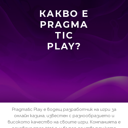
КАКВО Е
PRAGMA
TIC
PLAY?
Pragmatic Play е водещ разработчик на игри за
онлайн казина, известен с разнообразието и
високото качество на своите игри. Компанията е