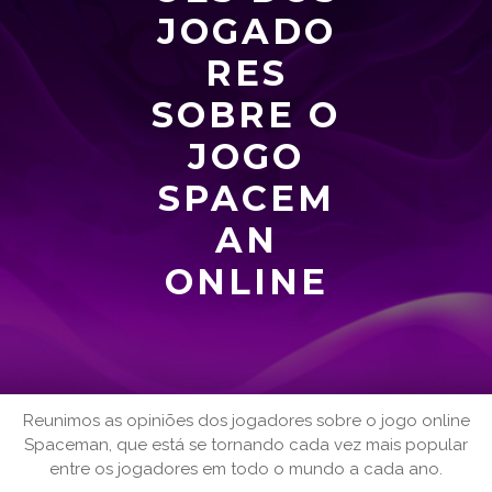
JOGADO
RES
SOBRE O
JOGO
SPACEM
AN
ONLINE
Reunimos as opiniões dos jogadores sobre o jogo online
Spaceman, que está se tornando cada vez mais popular
entre os jogadores em todo o mundo a cada ano.