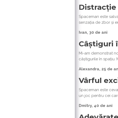
Distracție
Spaceman este salvare
senzația de zbor și 
Ivan, 30 de ani
Câștiguri 
Mi-am demonstrat nor
câștigurile în spațiu
Alexandra, 25 de an
Vârful exci
Spaceman este ceva i
un joc pentru cei care
Dmitry, 40 de ani
Adevăratel