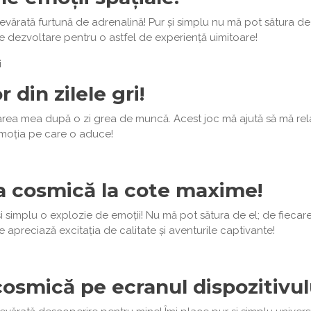
rată furtună de adrenalină! Pur și simplu nu mă pot sătura de ac
 dezvoltare pentru o astfel de experiență uimitoare!
i
 din zilele gri!
a mea după o zi grea de muncă. Acest joc mă ajută să mă relaxez 
emoția pe care o aduce!
a cosmică la cote maxime!
simplu o explozie de emoții! Nu mă pot sătura de el; de fiecare 
e apreciază excitația de calitate și aventurile captivante!
cosmică pe ecranul dispozitivu