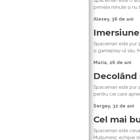
Spaceman este o adevă
primele minute și nu t
Alexey, 36 de ani
Imersiune 
Spaceman este pur și 
și gameplay-ul său. 
Maria, 26 de ani
Decolând 
Spaceman este pur și 
pentru cei care aprec
Sergey, 32 de ani
Cel mai bu
Spaceman este ceva i
Mulțumesc echipei de