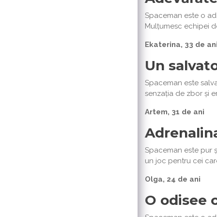
Spaceman este o adevă
Mulțumesc echipei de
Ekaterina, 33 de an
Un salvator
Spaceman este salvare
senzația de zbor și 
Artem, 31 de ani
Adrenalin
Spaceman este pur și 
un joc pentru cei car
Olga, 24 de ani
O odisee 