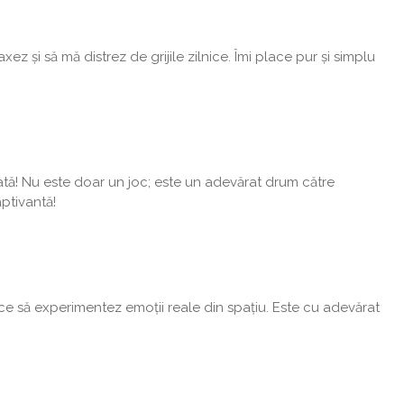
și să mă distrez de grijile zilnice. Îmi place pur și simplu
ă! Nu este doar un joc; este un adevărat drum către
ptivantă!
e să experimentez emoții reale din spațiu. Este cu adevărat