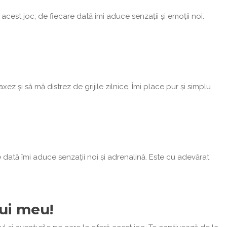
est joc; de fiecare dată îmi aduce senzații și emoții noi.
și să mă distrez de grijile zilnice. Îmi place pur și simplu
dată îmi aduce senzații noi și adrenalină. Este cu adevărat
lui meu!