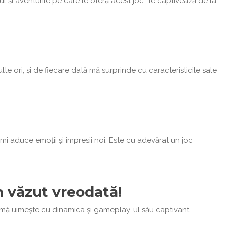
 și aventurile pe care le oferă acest joc. Te captivează de la
e ori, și de fiecare dată mă surprinde cu caracteristicile sale
!
mi aduce emoții și impresii noi. Este cu adevărat un joc
m văzut vreodată!
ă mă uimește cu dinamica și gameplay-ul său captivant.