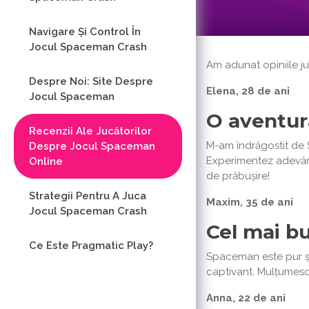
Navigare Și Control În
Jocul Spaceman Crash
Am adunat opiniile ju
Despre Noi: Site Despre
Elena, 28 de ani
Jocul Spaceman
O aventură
Recenzii Ale Jucătorilor
M-am îndrăgostit de S
Despre Jocul Spaceman
Experimentez adevărat
Online
de prăbușire!
Strategii Pentru A Juca
Maxim, 35 de ani
Jocul Spaceman Crash
Cel mai bu
Ce Este Pragmatic Play?
Spaceman este pur și 
captivant. Mulțumesc 
Anna, 22 de ani