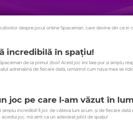
cătorilor despre jocul online Spaceman, care devine din ce în ce
 incredibilă în spațiu!
paceman de la primul zbor! Acest joc îmi taie pur și simplu resp
ul adrenalină de fiecare dată, urmărind cum nava mea se ridică 
n joc pe care l-am văzut în lum
simplu incredibil! Îl joc de câteva luni acum, și de fiecare dată
acestui joc, mă simt ca un adevărat pilot de spațiu!