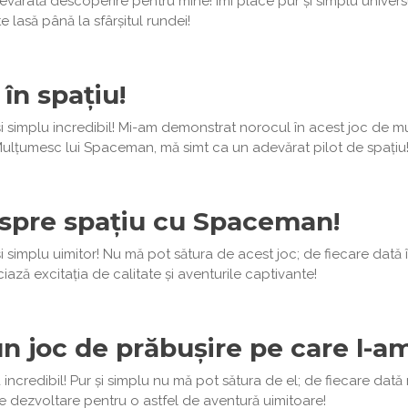
rată descoperire pentru mine! Îmi place pur și simplu universul
e lasă până la sfârșitul rundei!
în spațiu!
simplu incredibil! Mi-am demonstrat norocul în acest joc de mult
Mulțumesc lui Spaceman, mă simt ca un adevărat pilot de spațiu
spre spațiu cu Spaceman!
simplu uimitor! Nu mă pot sătura de acest joc; de fiecare dată î
iază excitația de calitate și aventurile captivante!
n joc de prăbușire pe care l-a
ncredibil! Pur și simplu nu mă pot sătura de el; de fiecare dat
 dezvoltare pentru o astfel de aventură uimitoare!