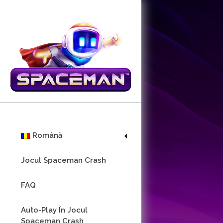
Skip
to
content
Română
Jocul Spaceman Crash
FAQ
Auto-Play În Jocul
Spaceman Crash