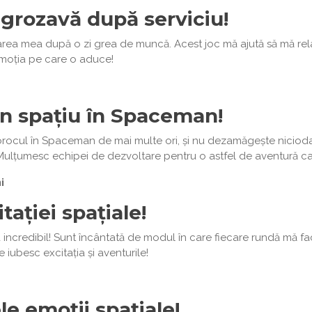
 grozavă după serviciu!
a mea după o zi grea de muncă. Acest joc mă ajută să mă relaxez 
emoția pe care o aduce!
în spațiu în Spaceman!
ocul în Spaceman de mai multe ori, și nu dezamăgește niciodat
. Mulțumesc echipei de dezvoltare pentru o astfel de aventură ca
i
tației spațiale!
ncredibil! Sunt încântată de modul în care fiecare rundă mă fac
 iubesc excitația și aventurile!
e emoții spațiale!